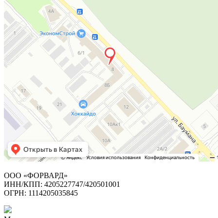
ООО «ФОРВАРД»
ИНН/КПП: 4205227747/420501001
ОГРН: 1114205035845