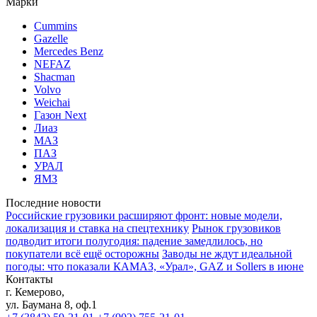
Марки
Cummins
Gazelle
Mercedes Benz
NEFAZ
Shacman
Volvo
Weichai
Газон Next
Лиаз
МАЗ
ПАЗ
УРАЛ
ЯМЗ
Последние новости
Российские грузовики расширяют фронт: новые модели,
локализация и ставка на спецтехнику
Рынок грузовиков
подводит итоги полугодия: падение замедлилось, но
покупатели всё ещё осторожны
Заводы не ждут идеальной
погоды: что показали КАМАЗ, «Урал», GAZ и Sollers в июне
Контакты
г. Кемерово,
ул. Баумана 8, оф.1