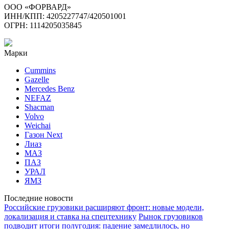
ООО «ФОРВАРД»
ИНН/КПП: 4205227747/420501001
ОГРН: 1114205035845
Марки
Cummins
Gazelle
Mercedes Benz
NEFAZ
Shacman
Volvo
Weichai
Газон Next
Лиаз
МАЗ
ПАЗ
УРАЛ
ЯМЗ
Последние новости
Российские грузовики расширяют фронт: новые модели,
локализация и ставка на спецтехнику
Рынок грузовиков
подводит итоги полугодия: падение замедлилось, но