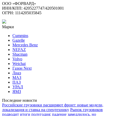
ООО «ФОРВАРД»
ИНН/КПП: 4205227747/420501001
ОГРН: 1114205035845
Марки
Cummins
Gazelle
Mercedes Benz
NEFAZ
Shacman
Volvo
Weichai
Газон Next
Лиаз
МАЗ
ПАЗ
УРАЛ
ЯМЗ
Последние новости
Российские грузовики расширяют фронт: новые модели,
локализация и ставка на спецтехнику
Рынок грузовиков
подводит итоги полугодия: падение замедлилось, но