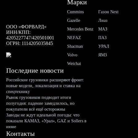
Марки
Cummins
Газон Next
Gazelle
Лиаз
ООО «ФОРВАРД»
Mercedes Benz
МАЗ
ИНН/КПП:
4205227747/420501001
NEFAZ
ПАЗ
ОГРН: 1114205035845
Shacman
УРАЛ
Volvo
ЯМЗ
Weichai
Последние новости
Российские грузовики расширяют фронт:
новые модели, локализация и ставка на
спецтехнику
Рынок грузовиков подводит итоги
полугодия: падение замедлилось, но
покупатели всё ещё осторожны
Заводы не ждут идеальной погоды: что
показали КАМАЗ, «Урал», GAZ и Sollers в
июне
Контакты