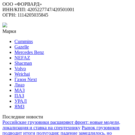
ООО «ФОРВАРД»
ИНН/КПП: 4205227747/420501001
ОГРН: 1114205035845
Марки
Cummins
Gazelle
Mercedes Benz
NEFAZ
Shacman
Volvo
Weichai
Газон Next
Лиаз
МАЗ
ПАЗ
УРАЛ
ЯМЗ
Последние новости
Российские грузовики расширяют фронт: новые модели,
локализация и ставка на спецтехнику
Рынок грузовиков
подводит итоги полугодия: падение замедлилось, но