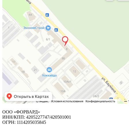
ООО «ФОРВАРД»
ИНН/КПП: 4205227747/420501001
ОГРН: 1114205035845