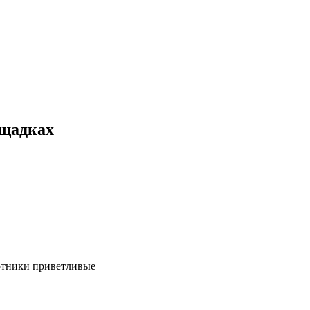
ощадках
ботники приветливые