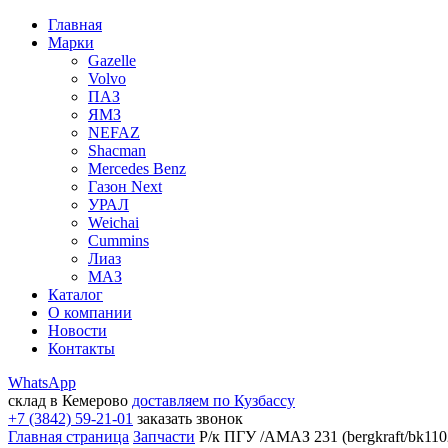
Главная
Марки
Gazelle
Volvo
ПАЗ
ЯМЗ
NEFAZ
Shacman
Mercedes Benz
Газон Next
УРАЛ
Weichai
Cummins
Лиаз
МАЗ
Каталог
О компании
Новости
Контакты
WhatsApp
склад в Кемерово
доставляем по Кузбассу
+7 (3842) 59-21-01
заказать звонок
Главная страница
Запчасти
Р/к ПГУ /АМАЗ 231 (bergkraft/bk110