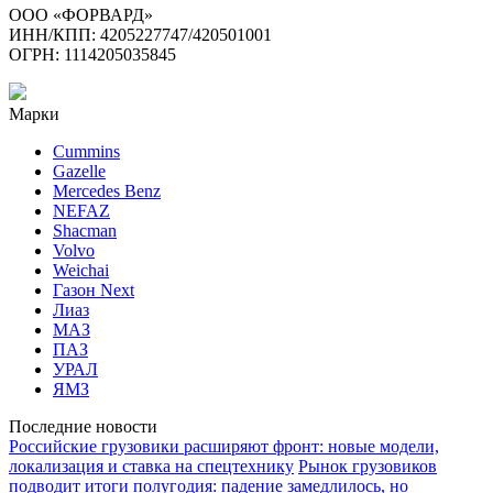
ООО «ФОРВАРД»
ИНН/КПП: 4205227747/420501001
ОГРН: 1114205035845
Марки
Cummins
Gazelle
Mercedes Benz
NEFAZ
Shacman
Volvo
Weichai
Газон Next
Лиаз
МАЗ
ПАЗ
УРАЛ
ЯМЗ
Последние новости
Российские грузовики расширяют фронт: новые модели,
локализация и ставка на спецтехнику
Рынок грузовиков
подводит итоги полугодия: падение замедлилось, но