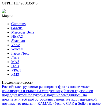
ОГРН: 1114205035845
Марки
Cummins
Gazelle
Mercedes Benz
NEFAZ
Shacman
Volvo
Weichai
Газон Next
Лиаз
МАЗ
ПАЗ
УРАЛ
ЯМЗ
Последние новости
Российские грузовики расширяют фронт: новые модели,
локализация и ставка на спецтехнику
Рынок грузовиков
подводит итоги полугодия: падение замедлилось, но
покупатели всё ещё осторожны
Заводы не ждут идеальной
погоды: что показали КАМАЗ, «Урал», GAZ и Sollers в июне