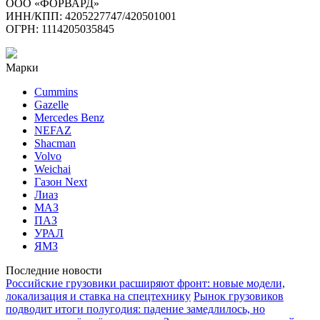
ООО «ФОРВАРД»
ИНН/КПП: 4205227747/420501001
ОГРН: 1114205035845
Марки
Cummins
Gazelle
Mercedes Benz
NEFAZ
Shacman
Volvo
Weichai
Газон Next
Лиаз
МАЗ
ПАЗ
УРАЛ
ЯМЗ
Последние новости
Российские грузовики расширяют фронт: новые модели,
локализация и ставка на спецтехнику
Рынок грузовиков
подводит итоги полугодия: падение замедлилось, но