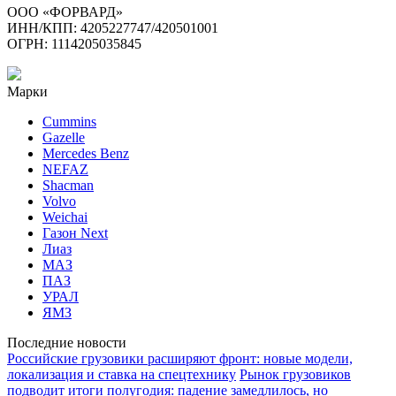
ООО «ФОРВАРД»
ИНН/КПП: 4205227747/420501001
ОГРН: 1114205035845
Марки
Cummins
Gazelle
Mercedes Benz
NEFAZ
Shacman
Volvo
Weichai
Газон Next
Лиаз
МАЗ
ПАЗ
УРАЛ
ЯМЗ
Последние новости
Российские грузовики расширяют фронт: новые модели,
локализация и ставка на спецтехнику
Рынок грузовиков
подводит итоги полугодия: падение замедлилось, но