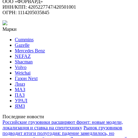
ООО «ФОРВАРД»
ИНН/КПП: 4205227747/420501001
ОГРН: 1114205035845
Марки
Cummins
Gazelle
Mercedes Benz
NEFAZ
Shacman
Volvo
Weichai
Газон Next
Лиаз
МАЗ
ПАЗ
УРАЛ
ЯМЗ
Последние новости
Российские грузовики расширяют фронт: новые модели,
локализация и ставка на спецтехнику
Рынок грузовиков
подводит итоги полугодия: падение замедлилось, но