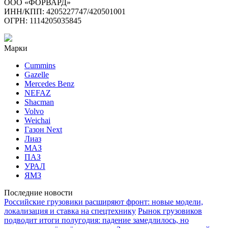
ООО «ФОРВАРД»
ИНН/КПП: 4205227747/420501001
ОГРН: 1114205035845
Марки
Cummins
Gazelle
Mercedes Benz
NEFAZ
Shacman
Volvo
Weichai
Газон Next
Лиаз
МАЗ
ПАЗ
УРАЛ
ЯМЗ
Последние новости
Российские грузовики расширяют фронт: новые модели,
локализация и ставка на спецтехнику
Рынок грузовиков
подводит итоги полугодия: падение замедлилось, но