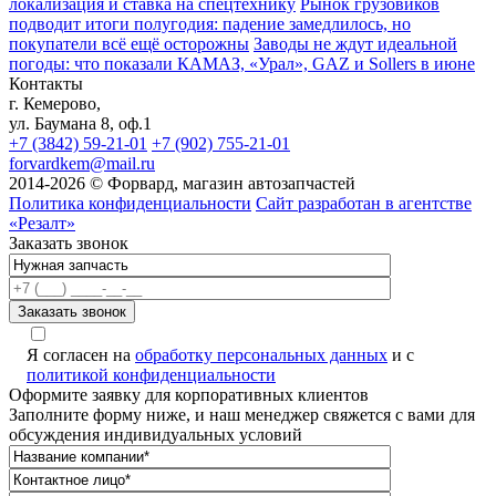
локализация и ставка на спецтехнику
Рынок грузовиков
подводит итоги полугодия: падение замедлилось, но
покупатели всё ещё осторожны
Заводы не ждут идеальной
погоды: что показали КАМАЗ, «Урал», GAZ и Sollers в июне
Контакты
г. Кемерово,
ул. Баумана 8, оф.1
+7 (3842) 59-21-01
+7 (902) 755-21-01
forvardkem@mail.ru
2014-2026 © Форвард, магазин автозапчастей
Политика конфиденциальности
Сайт разработан в агентстве
«Резалт»
Заказать звонок
Я согласен на
обработку персональных данных
и с
политикой конфиденциальности
Оформите заявку для корпоративных клиентов
Заполните форму ниже, и наш менеджер свяжется с вами для
обсуждения индивидуальных условий