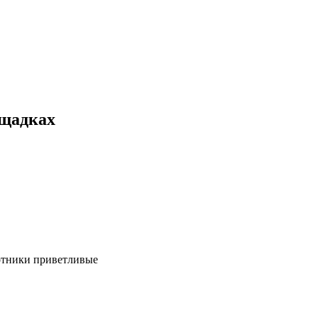
ощадках
ботники приветливые