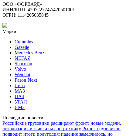
ООО «ФОРВАРД»
ИНН/КПП: 4205227747/420501001
ОГРН: 1114205035845
Марки
Cummins
Gazelle
Mercedes Benz
NEFAZ
Shacman
Volvo
Weichai
Газон Next
Лиаз
МАЗ
ПАЗ
УРАЛ
ЯМЗ
Последние новости
Российские грузовики расширяют фронт: новые модели,
локализация и ставка на спецтехнику
Рынок грузовиков
подводит итоги полугодия: падение замедлилось, но