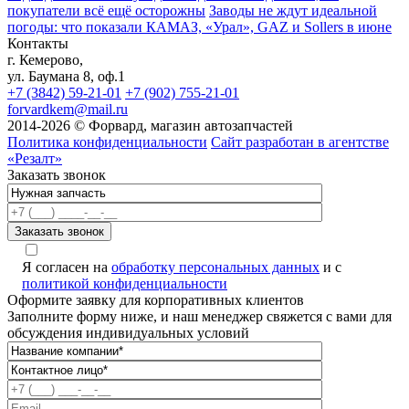
покупатели всё ещё осторожны
Заводы не ждут идеальной
погоды: что показали КАМАЗ, «Урал», GAZ и Sollers в июне
Контакты
г. Кемерово,
ул. Баумана 8, оф.1
+7 (3842) 59-21-01
+7 (902) 755-21-01
forvardkem@mail.ru
2014-2026 © Форвард, магазин автозапчастей
Политика конфиденциальности
Сайт разработан в агентстве
«Резалт»
Заказать звонок
A
Я согласен на
обработку персональных данных
и с
политикой конфиденциальности
Оформите заявку для корпоративных клиентов
Заполните форму ниже, и наш менеджер свяжется с вами для
обсуждения индивидуальных условий