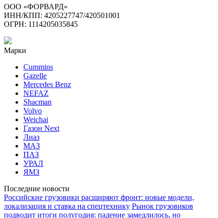
ООО «ФОРВАРД»
ИНН/КПП: 4205227747/420501001
ОГРН: 1114205035845
Марки
Cummins
Gazelle
Mercedes Benz
NEFAZ
Shacman
Volvo
Weichai
Газон Next
Лиаз
МАЗ
ПАЗ
УРАЛ
ЯМЗ
Последние новости
Российские грузовики расширяют фронт: новые модели,
локализация и ставка на спецтехнику
Рынок грузовиков
подводит итоги полугодия: падение замедлилось, но