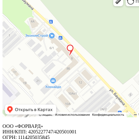
ООО «ФОРВАРД»
ИНН/КПП: 4205227747/420501001
ОГРН: 1114205035845