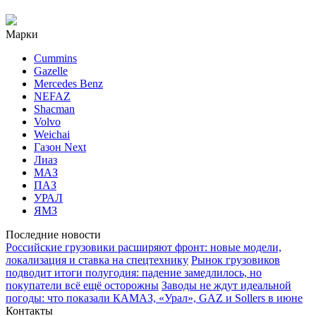
Марки
Cummins
Gazelle
Mercedes Benz
NEFAZ
Shacman
Volvo
Weichai
Газон Next
Лиаз
МАЗ
ПАЗ
УРАЛ
ЯМЗ
Последние новости
Российские грузовики расширяют фронт: новые модели,
локализация и ставка на спецтехнику
Рынок грузовиков
подводит итоги полугодия: падение замедлилось, но
покупатели всё ещё осторожны
Заводы не ждут идеальной
погоды: что показали КАМАЗ, «Урал», GAZ и Sollers в июне
Контакты