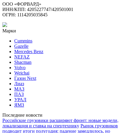
ООО «ФОРВАРД»
ИНН/КПП: 4205227747/420501001
ОГРН: 1114205035845
Марки
Cummins
Gazelle
Mercedes Benz
NEFAZ
Shacman
Volvo
Weichai
Газон Next
Лиаз
МАЗ
ПАЗ
УРАЛ
ЯМЗ
Последние новости
Российские грузовики расширяют фронт: новые модели,
локализация и ставка на спецтехнику
Рынок грузовиков
подводит итоги полугодия: падение замедлилось, но