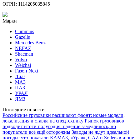
ОГРН: 1114205035845
Марки
Cummins
Gazelle
Mercedes Benz
NEFAZ
Shacman
Volvo
Weichai
Газон Next
Лиаз
МАЗ
ПАЗ
УРАЛ
ЯМЗ
Последние новости
Российские грузовики расширяют фронт: новые модели,
локализация и ставка на спецтехнику
Рынок грузовиков
подводит итоги полугодия: падение замедлилось, но
покупатели всё ещё осторожны
Заводы не ждут идеальной
погоды: что показали КАМАЗ, «Урал», GAZ и Sollers в июне