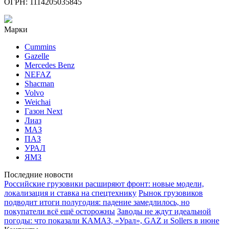
ОГРН: 1114205035845
Марки
Cummins
Gazelle
Mercedes Benz
NEFAZ
Shacman
Volvo
Weichai
Газон Next
Лиаз
МАЗ
ПАЗ
УРАЛ
ЯМЗ
Последние новости
Российские грузовики расширяют фронт: новые модели,
локализация и ставка на спецтехнику
Рынок грузовиков
подводит итоги полугодия: падение замедлилось, но
покупатели всё ещё осторожны
Заводы не ждут идеальной
погоды: что показали КАМАЗ, «Урал», GAZ и Sollers в июне