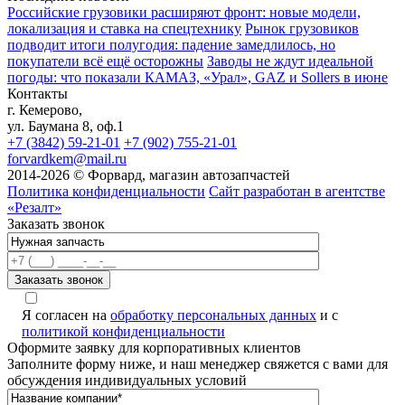
Российские грузовики расширяют фронт: новые модели,
локализация и ставка на спецтехнику
Рынок грузовиков
подводит итоги полугодия: падение замедлилось, но
покупатели всё ещё осторожны
Заводы не ждут идеальной
погоды: что показали КАМАЗ, «Урал», GAZ и Sollers в июне
Контакты
г. Кемерово,
ул. Баумана 8, оф.1
+7 (3842) 59-21-01
+7 (902) 755-21-01
forvardkem@mail.ru
2014-2026 © Форвард, магазин автозапчастей
Политика конфиденциальности
Сайт разработан в агентстве
«Резалт»
Заказать звонок
Я согласен на
обработку персональных данных
и с
политикой конфиденциальности
Оформите заявку для корпоративных клиентов
Заполните форму ниже, и наш менеджер свяжется с вами для
обсуждения индивидуальных условий