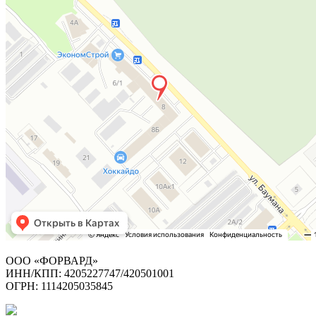
ООО «ФОРВАРД»
ИНН/КПП: 4205227747/420501001
ОГРН: 1114205035845