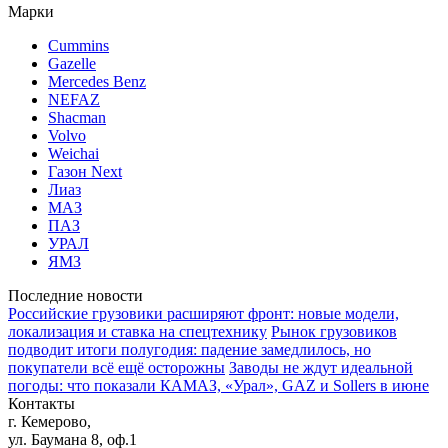
Марки
Cummins
Gazelle
Mercedes Benz
NEFAZ
Shacman
Volvo
Weichai
Газон Next
Лиаз
МАЗ
ПАЗ
УРАЛ
ЯМЗ
Последние новости
Российские грузовики расширяют фронт: новые модели,
локализация и ставка на спецтехнику
Рынок грузовиков
подводит итоги полугодия: падение замедлилось, но
покупатели всё ещё осторожны
Заводы не ждут идеальной
погоды: что показали КАМАЗ, «Урал», GAZ и Sollers в июне
Контакты
г. Кемерово,
ул. Баумана 8, оф.1