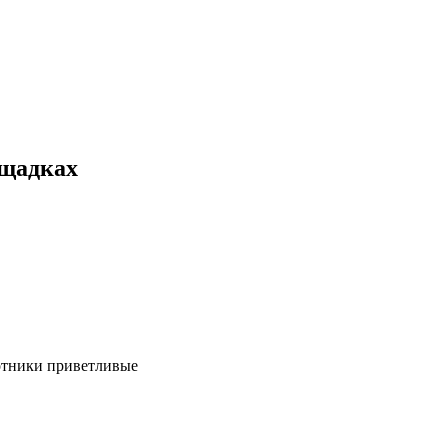
ощадках
ботники приветливые