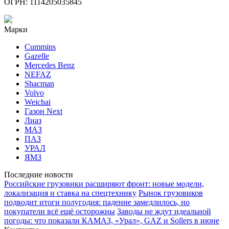
ОГРН: 1114205035845
Марки
Cummins
Gazelle
Mercedes Benz
NEFAZ
Shacman
Volvo
Weichai
Газон Next
Лиаз
МАЗ
ПАЗ
УРАЛ
ЯМЗ
Последние новости
Российские грузовики расширяют фронт: новые модели,
локализация и ставка на спецтехнику
Рынок грузовиков
подводит итоги полугодия: падение замедлилось, но
покупатели всё ещё осторожны
Заводы не ждут идеальной
погоды: что показали КАМАЗ, «Урал», GAZ и Sollers в июне