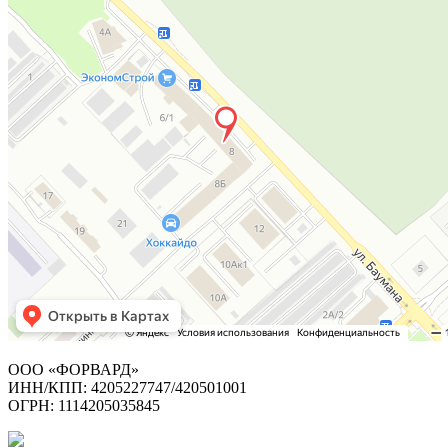
ООО «ФОРВАРД»
ИНН/КПП: 4205227747/420501001
ОГРН: 1114205035845