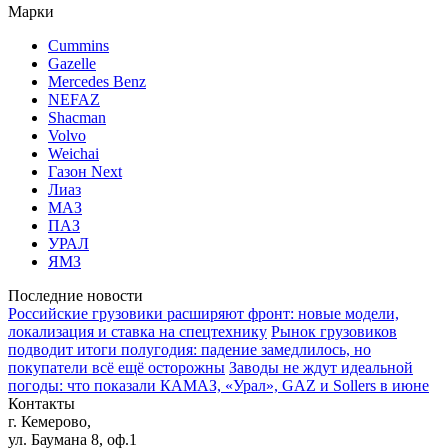
Марки
Cummins
Gazelle
Mercedes Benz
NEFAZ
Shacman
Volvo
Weichai
Газон Next
Лиаз
МАЗ
ПАЗ
УРАЛ
ЯМЗ
Последние новости
Российские грузовики расширяют фронт: новые модели,
локализация и ставка на спецтехнику
Рынок грузовиков
подводит итоги полугодия: падение замедлилось, но
покупатели всё ещё осторожны
Заводы не ждут идеальной
погоды: что показали КАМАЗ, «Урал», GAZ и Sollers в июне
Контакты
г. Кемерово,
ул. Баумана 8, оф.1