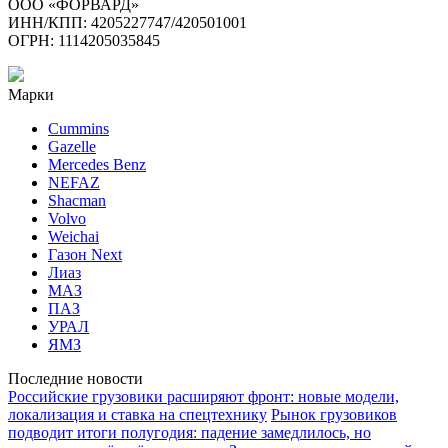
ООО «ФОРВАРД»
ИНН/КПП: 4205227747/420501001
ОГРН: 1114205035845
Марки
Cummins
Gazelle
Mercedes Benz
NEFAZ
Shacman
Volvo
Weichai
Газон Next
Лиаз
МАЗ
ПАЗ
УРАЛ
ЯМЗ
Последние новости
Российские грузовики расширяют фронт: новые модели,
локализация и ставка на спецтехнику
Рынок грузовиков
подводит итоги полугодия: падение замедлилось, но