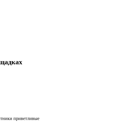
ощадках
ботники приветливые