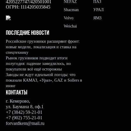
4205227747/420501001
NEFAZ
ПАЗ
ОГРН: 1114205035845
Shacman
УРАЛ
Volvo
ЯМЗ
Weichai
Последние новости
Российские грузовики расширяют фронт:
новые модели, локализация и ставка на
спецтехнику
Рынок грузовиков подводит итоги
полугодия: падение замедлилось, но
покупатели всё ещё осторожны
Заводы не ждут идеальной погоды: что
показали КАМАЗ, «Урал», GAZ и Sollers в
июне
Контакты
г. Кемерово,
ул. Баумана 8, оф.1
+7 (3842) 59-21-01
+7 (902) 755-21-01
forvardkem@mail.ru