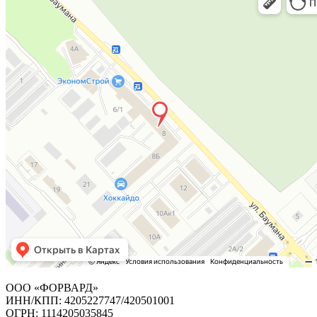
ООО «ФОРВАРД»
ИНН/КПП: 4205227747/420501001
ОГРН: 1114205035845