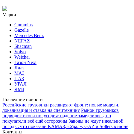
Марки
Cummins
Gazelle
Mercedes Benz
NEFAZ
Shacman
Volvo
Weichai
Газон Next
Лиаз
МАЗ
ПАЗ
УРАЛ
ЯМЗ
Последние новости
Российские грузовики расширяют фронт: новые модели,
локализация и ставка на спецтехнику
Рынок грузовиков
подводит итоги полугодия: падение замедлилось, но
покупатели всё ещё осторожны
Заводы не ждут идеальной
погоды: что показали КАМАЗ, «Урал», GAZ и Sollers в июне
Контакты