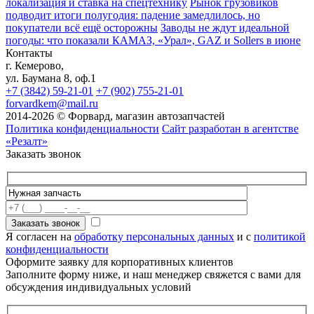
локализация и ставка на спецтехнику
Рынок грузовиков
подводит итоги полугодия: падение замедлилось, но
покупатели всё ещё осторожны
Заводы не ждут идеальной
погоды: что показали КАМАЗ, «Урал», GAZ и Sollers в июне
Контакты
г. Кемерово,
ул. Баумана 8, оф.1
+7 (3842) 59-21-01
+7 (902) 755-21-01
forvardkem@mail.ru
2014-2026 © Форвард, магазин автозапчастей
Политика конфиденциальности
Сайт разработан в агентстве
«Резалт»
Заказать звонок
Я согласен на
обработку персональных данных
и с
политикой
конфиденциальности
Оформите заявку для корпоративных клиентов
Заполните форму ниже, и наш менеджер свяжется с вами для
обсуждения индивидуальных условий