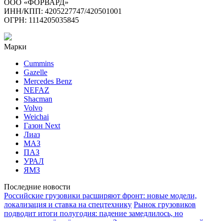
ООО «ФОРВАРД»
ИНН/КПП: 4205227747/420501001
ОГРН: 1114205035845
Марки
Cummins
Gazelle
Mercedes Benz
NEFAZ
Shacman
Volvo
Weichai
Газон Next
Лиаз
МАЗ
ПАЗ
УРАЛ
ЯМЗ
Последние новости
Российские грузовики расширяют фронт: новые модели,
локализация и ставка на спецтехнику
Рынок грузовиков
подводит итоги полугодия: падение замедлилось, но