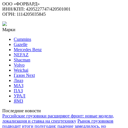
ООО «ФОРВАРД»
ИНН/КПП: 4205227747/420501001
ОГРН: 1114205035845
Марки
Cummins
Gazelle
Mercedes Benz
NEFAZ
Shacman
Volvo
Weichai
Газон Next
Лиаз
МАЗ
ПАЗ
УРАЛ
ЯМЗ
Последние новости
Российские грузовики расширяют фронт: новые модели,
локализация и ставка на спецтехнику
Рынок грузовиков
подводит итоги полугодия: падение замедлилось, но