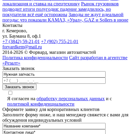
локализация и ставка на спецтехнику
Рынок грузовиков
подводит итоги полугодия: падение замедлилось, но
покупатели всё ещё осторожны
Заводы не ждут идеальной
погоды: что показали КАМАЗ, «Урал», GAZ и Sollers в июне
Контакты
г. Кемерово,
ул. Баумана 8, оф.1
+7 (3842) 59-21-01
+7 (902) 755-21-01
forvardkem@mail.ru
2014-2026 © Форвард, магазин автозапчастей
Политика конфиденциальности
Сайт разработан в агентстве
«Резалт»
Заказать звонок
A
Я согласен на
обработку персональных данных
и с
политикой конфиденциальности
Оформите заявку для корпоративных клиентов
Заполните форму ниже, и наш менеджер свяжется с вами для
обсуждения индивидуальных условий