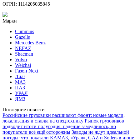
ОГРН: 1114205035845
Марки
Cummins
Gazelle
Mercedes Benz
NEFAZ
Shacman
Volvo
Weichai
Газон Next
Лиаз
МАЗ
ПАЗ
УРАЛ
ЯМЗ
Последние новости
Российские грузовики расширяют фронт: новые модели,
локализация и ставка на спецтехнику
Рынок грузовиков
подводит итоги полугодия: падение замедлилось, но
покупатели всё ещё осторожны
Заводы не ждут идеальной
погоды: что показали КАМАЗ, «Урал», GAZ и Sollers в июне