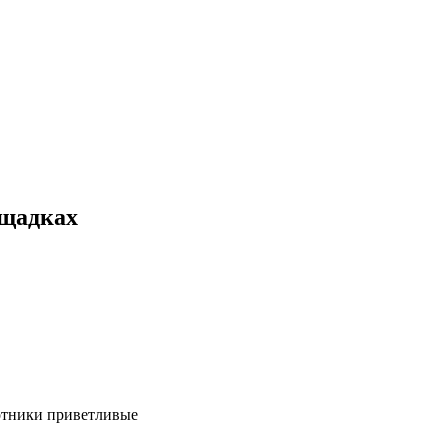
ощадках
ботники приветливые