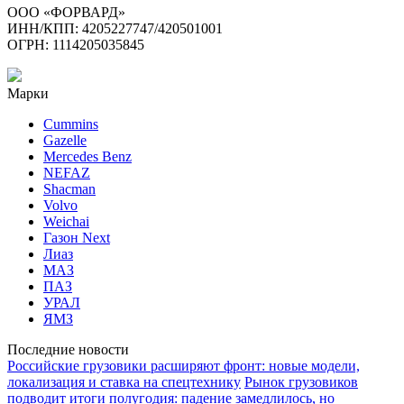
ООО «ФОРВАРД»
ИНН/КПП: 4205227747/420501001
ОГРН: 1114205035845
Марки
Cummins
Gazelle
Mercedes Benz
NEFAZ
Shacman
Volvo
Weichai
Газон Next
Лиаз
МАЗ
ПАЗ
УРАЛ
ЯМЗ
Последние новости
Российские грузовики расширяют фронт: новые модели,
локализация и ставка на спецтехнику
Рынок грузовиков
подводит итоги полугодия: падение замедлилось, но