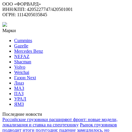
ООО «ФОРВАРД»
ИНН/КПП: 4205227747/420501001
ОГРН: 1114205035845
Марки
Cummins
Gazelle
Mercedes Benz
NEFAZ
Shacman
Volvo
Weichai
Газон Next
Лиаз
МАЗ
ПАЗ
УРАЛ
ЯМЗ
Последние новости
Российские грузовики расширяют фронт: новые модели,
локализация и ставка на спецтехнику
Рынок грузовиков
подводит итоги полугодия: падение замедлилось, но