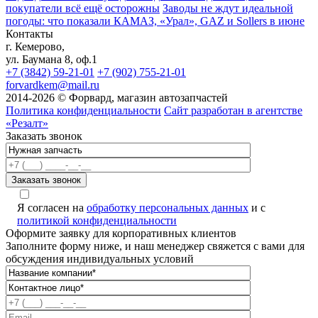
покупатели всё ещё осторожны
Заводы не ждут идеальной
погоды: что показали КАМАЗ, «Урал», GAZ и Sollers в июне
Контакты
г. Кемерово,
ул. Баумана 8, оф.1
+7 (3842) 59-21-01
+7 (902) 755-21-01
forvardkem@mail.ru
2014-2026 © Форвард, магазин автозапчастей
Политика конфиденциальности
Сайт разработан в агентстве
«Резалт»
Заказать звонок
A
Я согласен на
обработку персональных данных
и с
политикой конфиденциальности
Оформите заявку для корпоративных клиентов
Заполните форму ниже, и наш менеджер свяжется с вами для
обсуждения индивидуальных условий