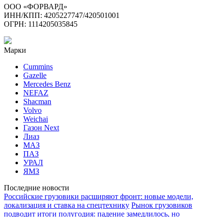
ООО «ФОРВАРД»
ИНН/КПП: 4205227747/420501001
ОГРН: 1114205035845
Марки
Cummins
Gazelle
Mercedes Benz
NEFAZ
Shacman
Volvo
Weichai
Газон Next
Лиаз
МАЗ
ПАЗ
УРАЛ
ЯМЗ
Последние новости
Российские грузовики расширяют фронт: новые модели,
локализация и ставка на спецтехнику
Рынок грузовиков
подводит итоги полугодия: падение замедлилось, но