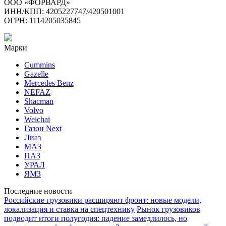
ООО «ФОРВАРД»
ИНН/КПП: 4205227747/420501001
ОГРН: 1114205035845
Марки
Cummins
Gazelle
Mercedes Benz
NEFAZ
Shacman
Volvo
Weichai
Газон Next
Лиаз
МАЗ
ПАЗ
УРАЛ
ЯМЗ
Последние новости
Российские грузовики расширяют фронт: новые модели,
локализация и ставка на спецтехнику
Рынок грузовиков
подводит итоги полугодия: падение замедлилось, но