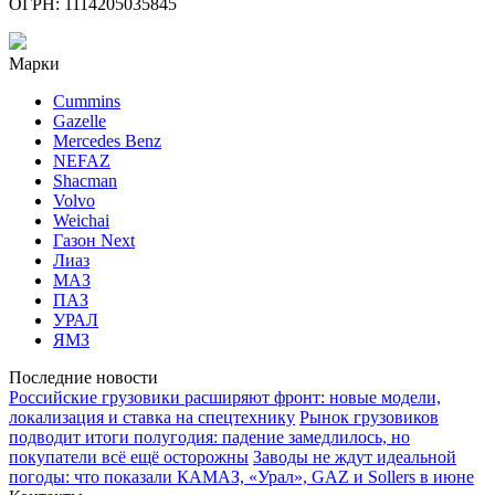
ОГРН: 1114205035845
Марки
Cummins
Gazelle
Mercedes Benz
NEFAZ
Shacman
Volvo
Weichai
Газон Next
Лиаз
МАЗ
ПАЗ
УРАЛ
ЯМЗ
Последние новости
Российские грузовики расширяют фронт: новые модели,
локализация и ставка на спецтехнику
Рынок грузовиков
подводит итоги полугодия: падение замедлилось, но
покупатели всё ещё осторожны
Заводы не ждут идеальной
погоды: что показали КАМАЗ, «Урал», GAZ и Sollers в июне