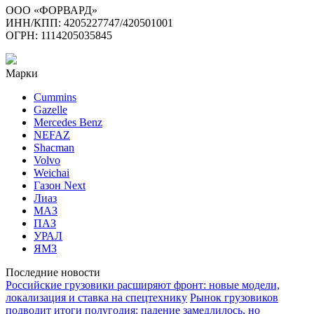
ООО «ФОРВАРД»
ИНН/КПП: 4205227747/420501001
ОГРН: 1114205035845
Марки
Cummins
Gazelle
Mercedes Benz
NEFAZ
Shacman
Volvo
Weichai
Газон Next
Лиаз
МАЗ
ПАЗ
УРАЛ
ЯМЗ
Последние новости
Российские грузовики расширяют фронт: новые модели,
локализация и ставка на спецтехнику
Рынок грузовиков
подводит итоги полугодия: падение замедлилось, но