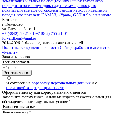
локализация и ставка на спецтехнику
Рынок грузовиков
подводит итоги полугодия: падение замедлилось, но
покупатели всё ещё осторожны
Заводы не ждут идеальной
погоды: что показали КАМАЗ, «Урал», GAZ и Sollers в июне
Контакты
г. Кемерово,
ул. Баумана 8, оф.1
+7 (3842) 59-21-01
+7 (902) 755-21-01
forvardkem@mail.ru
2014-2026 © Форвард, магазин автозапчастей
Политика конфиденциальности
Сайт разработан в агентстве
«Резалт»
Заказать звонок
Я согласен на
обработку персональных данных
и с
политикой конфиденциальности
Оформите заявку для корпоративных клиентов
Заполните форму ниже, и наш менеджер свяжется с вами для
обсуждения индивидуальных условий