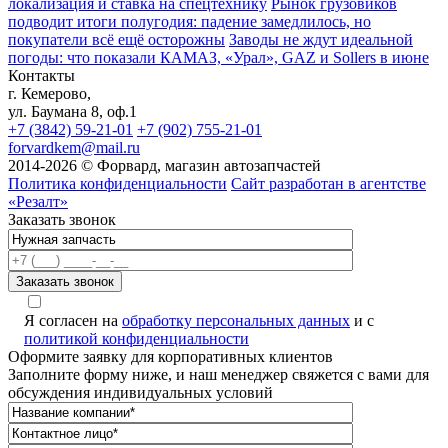
локализация и ставка на спецтехнику
Рынок грузовиков
подводит итоги полугодия: падение замедлилось, но
покупатели всё ещё осторожны
Заводы не ждут идеальной
погоды: что показали КАМАЗ, «Урал», GAZ и Sollers в июне
Контакты
г. Кемерово,
ул. Баумана 8, оф.1
+7 (3842) 59-21-01
+7 (902) 755-21-01
forvardkem@mail.ru
2014-2026 © Форвард, магазин автозапчастей
Политика конфиденциальности
Сайт разработан в агентстве
«Резалт»
Заказать звонок
Я согласен на
обработку персональных данных
и с
политикой конфиденциальности
Оформите заявку для корпоративных клиентов
Заполните форму ниже, и наш менеджер свяжется с вами для
обсуждения индивидуальных условий