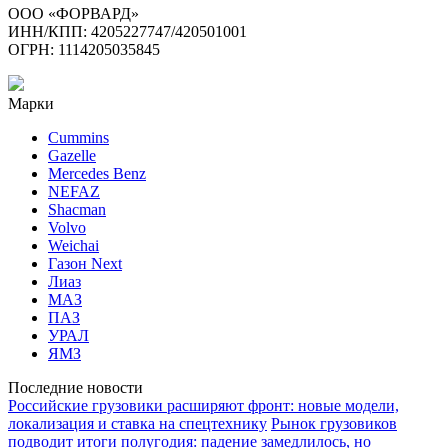
ООО «ФОРВАРД»
ИНН/КПП: 4205227747/420501001
ОГРН: 1114205035845
Марки
Cummins
Gazelle
Mercedes Benz
NEFAZ
Shacman
Volvo
Weichai
Газон Next
Лиаз
МАЗ
ПАЗ
УРАЛ
ЯМЗ
Последние новости
Российские грузовики расширяют фронт: новые модели,
локализация и ставка на спецтехнику
Рынок грузовиков
подводит итоги полугодия: падение замедлилось, но