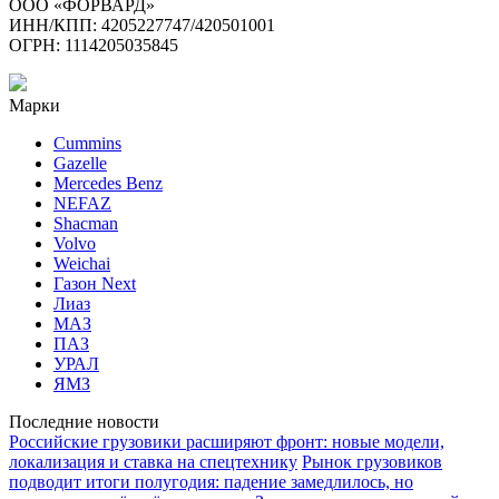
ООО «ФОРВАРД»
ИНН/КПП: 4205227747/420501001
ОГРН: 1114205035845
Марки
Cummins
Gazelle
Mercedes Benz
NEFAZ
Shacman
Volvo
Weichai
Газон Next
Лиаз
МАЗ
ПАЗ
УРАЛ
ЯМЗ
Последние новости
Российские грузовики расширяют фронт: новые модели,
локализация и ставка на спецтехнику
Рынок грузовиков
подводит итоги полугодия: падение замедлилось, но