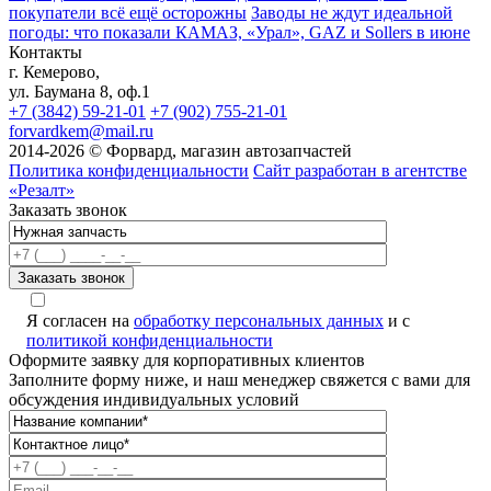
покупатели всё ещё осторожны
Заводы не ждут идеальной
погоды: что показали КАМАЗ, «Урал», GAZ и Sollers в июне
Контакты
г. Кемерово,
ул. Баумана 8, оф.1
+7 (3842) 59-21-01
+7 (902) 755-21-01
forvardkem@mail.ru
2014-2026 © Форвард, магазин автозапчастей
Политика конфиденциальности
Сайт разработан в агентстве
«Резалт»
Заказать звонок
A
Я согласен на
обработку персональных данных
и с
политикой конфиденциальности
Оформите заявку для корпоративных клиентов
Заполните форму ниже, и наш менеджер свяжется с вами для
обсуждения индивидуальных условий