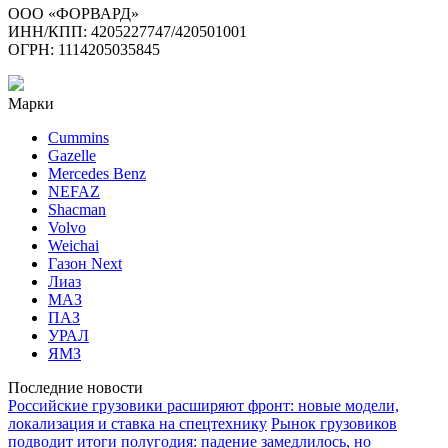
ООО «ФОРВАРД»
ИНН/КПП: 4205227747/420501001
ОГРН: 1114205035845
Марки
Cummins
Gazelle
Mercedes Benz
NEFAZ
Shacman
Volvo
Weichai
Газон Next
Лиаз
МАЗ
ПАЗ
УРАЛ
ЯМЗ
Последние новости
Российские грузовики расширяют фронт: новые модели,
локализация и ставка на спецтехнику
Рынок грузовиков
подводит итоги полугодия: падение замедлилось, но