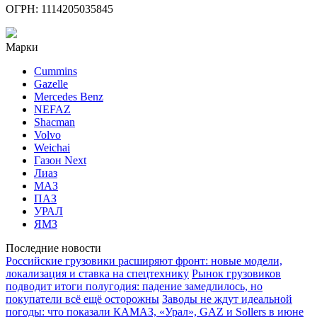
ОГРН: 1114205035845
Марки
Cummins
Gazelle
Mercedes Benz
NEFAZ
Shacman
Volvo
Weichai
Газон Next
Лиаз
МАЗ
ПАЗ
УРАЛ
ЯМЗ
Последние новости
Российские грузовики расширяют фронт: новые модели,
локализация и ставка на спецтехнику
Рынок грузовиков
подводит итоги полугодия: падение замедлилось, но
покупатели всё ещё осторожны
Заводы не ждут идеальной
погоды: что показали КАМАЗ, «Урал», GAZ и Sollers в июне