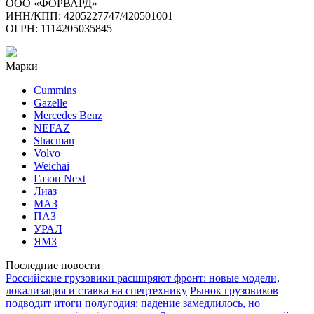
ООО «ФОРВАРД»
ИНН/КПП: 4205227747/420501001
ОГРН: 1114205035845
Марки
Cummins
Gazelle
Mercedes Benz
NEFAZ
Shacman
Volvo
Weichai
Газон Next
Лиаз
МАЗ
ПАЗ
УРАЛ
ЯМЗ
Последние новости
Российские грузовики расширяют фронт: новые модели,
локализация и ставка на спецтехнику
Рынок грузовиков
подводит итоги полугодия: падение замедлилось, но