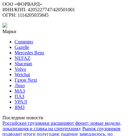
ООО «ФОРВАРД»
ИНН/КПП: 4205227747/420501001
ОГРН: 1114205035845
Марки
Cummins
Gazelle
Mercedes Benz
NEFAZ
Shacman
Volvo
Weichai
Газон Next
Лиаз
МАЗ
ПАЗ
УРАЛ
ЯМЗ
Последние новости
Российские грузовики расширяют фронт: новые модели,
локализация и ставка на спецтехнику
Рынок грузовиков
подводит итоги полугодия: падение замедлилось, но